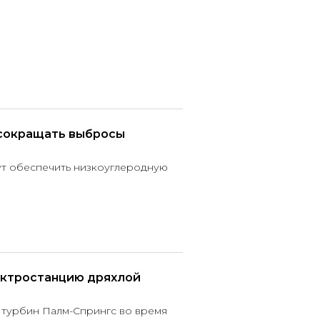
 сокращать выбросы
ут обеспечить низкоуглеродную
ектростанцию дряхлой
 турбин Палм-Спрингс во время