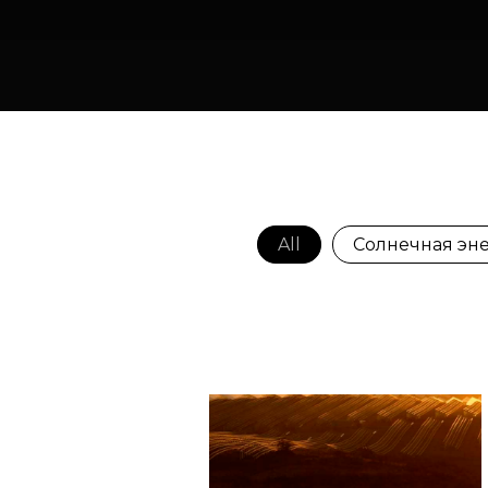
All
Солнечная эн