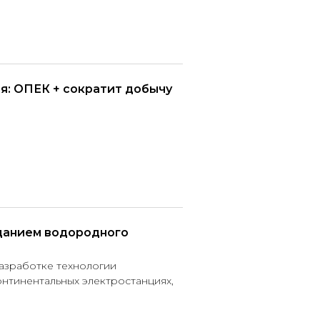
ия: ОПЕК + сократит добычу
зданием водородного
разработке технологии
нтинентальных электростанциях,