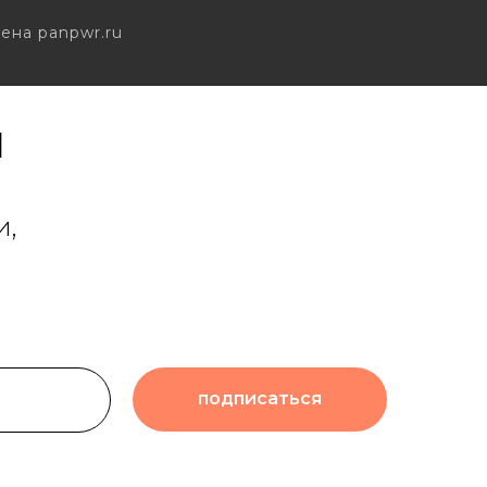
ена panpwr.ru
и
и,
подписаться