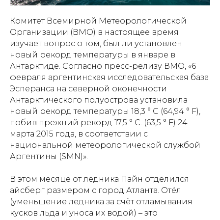
Комитет Всемирной Метеорологической
Организации (ВМО) в настоящее время
изучает вопрос о том, был ли установлен
новый рекорд температуры в январе в
Антарктиде. Согласно пресс-релизу ВМО, «6
февраля аргентинская исследовательская база
Эсперанса на северной оконечности
Антарктического полуострова установила
новый рекорд температуры 18,3 ° C (64,94 ° F),
побив прежний рекорд 17,5 ° C. (63,5 ° F) 24
марта 2015 года, в соответствии с
национальной метеорологической службой
Аргентины (SMN)».
В этом месяце от ледника Пайн отделился
айсберг размером с город Атланта. Отёл
(уменьшение ледника за счёт отламывания
кусков льда и уноса их водой) – это