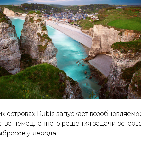
х островах Rubis запускает возобновляемо
естве немедленного решения задачи остров
бросов углерода.