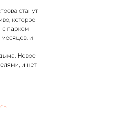
трова станут
во, которое
 с парком
 месяцев, и
дыма. Новое
елями, и нет
йсы