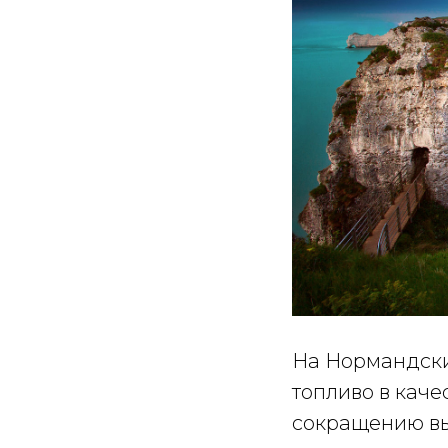
На Нормандски
топливо в кач
сокращению вы