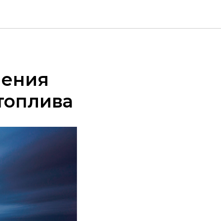
чения
топлива