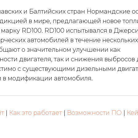
авских и Балтийских стран Нормандские ос
сдикцией в мире, предлагающей новое топли
 марку RD100. RD100 испытывался в Джерси
рческих автомобилей в течение нескольких
бщают о значительном улучшении как
ности двигателя, так и снижения выбросов 
стимо с существующими дизельными двигат
 в модификации автомобиля.
йт
|
Как это работает
|
Возможности ПО
|
Ке