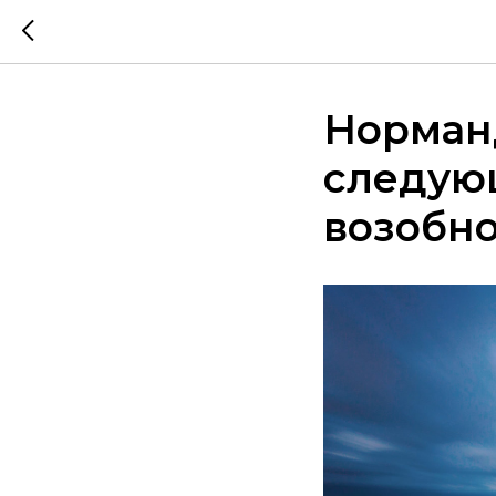
Норманд
следую
возобно